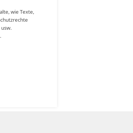
lte, wie Texte,
Schutzrechte
 usw.
.