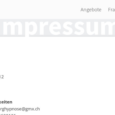
Angebote
Fra
Impressu
12
keiten
berghypnose@gmx.ch