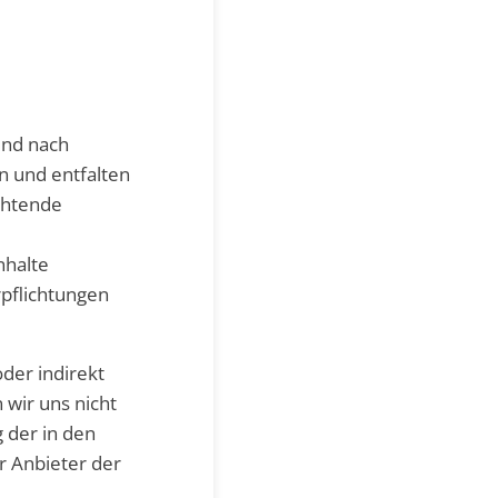
und nach
n und entfalten
ichtende
nhalte
rpflichtungen
der indirekt
wir uns nicht
g der in den
r Anbieter der