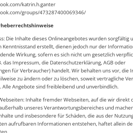
ook.com/katrin.h.ganter
ebook.com/groups/473287400069346/
rheberrechtshinweise
s: Die Inhalte dieses Onlineangebotes wurden sorgfältig 
 Kenntnisstand erstellt, dienen jedoch nur der Informatio
ndende Wirkung, sofern es sich nicht um gesetzlich verpfl
B. das Impressum, die Datenschutzerklärung, AGB oder
gen für Verbraucher) handelt. Wir behalten uns vor, die I
eilweise zu ändern oder zu löschen, soweit vertragliche Ve
 Alle Angebote sind freibleibend und unverbindlich.
ebseiten: Inhalte fremder Webseiten, auf die wir direkt o
 außerhalb unseres Verantwortungsbereiches und machen 
 Inhalte und insbesondere für Schäden, die aus der Nutzun
ten aufrufbaren Informationen entstehen, haftet allein de
ten.