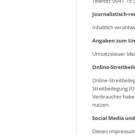
Telefon: 0041 79
Journalistisch-r
Inhaltlich verantwo
Angaben zum U
Umsatzsteuer Iden
Online-Streitbei
Online-Streitbeile
Streitbeilegung (O
Verbraucher haben 
nutzen.
Social Media un
Dieses Impressum 