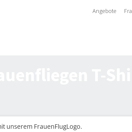
Angebote
Fra
auenfliegen T-Shi
s mit unserem FrauenFlugLogo.